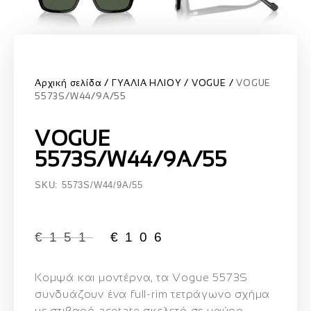
Αρχική σελίδα
ΓΥΑΛΙΑ ΗΛΙΟΥ
VOGUE
VOGUE
5573S/W44/9A/55
VOGUE
5573S/W44/9A/55
SKU: 5573S/W44/9A/55
€
151
€
106
Κομψά και μοντέρνα, τα
Vogue 5573S
συνδυάζουν ένα full‑rim τετράγωνο σχήμα
με στιβαρό acetate σκελετό σε μαύρο