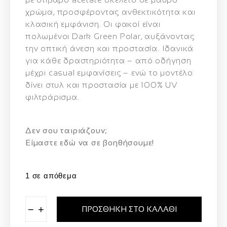
χρώμα, προσφέροντας ανθεκτικότητα και
κλασική εμφάνιση. Οι φακοί είναι
πολωμένοι
Dark Green Polar
, αυξάνοντας
την οπτική άνεση και προστασία. Ιδανικά
για κάθε δραστηριότητα – από οδήγηση
μέχρι casual εμφανίσεις – ενώ το μοντέλο
δίνει στυλ και προστασία με 100% UV
φιλτράρισμα.
Δεν σου ταιριάζουν;
Eίμαστε εδώ να σε βοηθήσουμε!
1 σε απόθεμα
−
+
ΠΡΟΣΘΉΚΗ ΣΤΟ ΚΑΛΆΘΙ