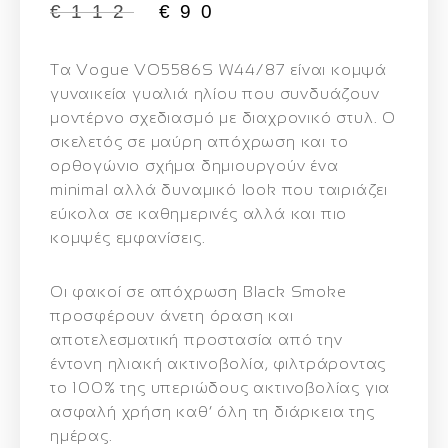
€
112
€
90
Τα
Vogue VO5586S W44/87
είναι κομψά
γυναικεία γυαλιά ηλίου που συνδυάζουν
μοντέρνο σχεδιασμό με διαχρονικό στυλ. Ο
σκελετός σε
μαύρη απόχρωση
και το
ορθογώνιο σχήμα
δημιουργούν ένα
minimal αλλά δυναμικό look που ταιριάζει
εύκολα σε καθημερινές αλλά και πιο
κομψές εμφανίσεις.
Οι
φακοί σε απόχρωση Black Smoke
προσφέρουν άνετη όραση και
αποτελεσματική προστασία από την
έντονη ηλιακή ακτινοβολία, φιλτράροντας
το
100% της υπεριώδους ακτινοβολίας
για
ασφαλή χρήση καθ’ όλη τη διάρκεια της
ημέρας.