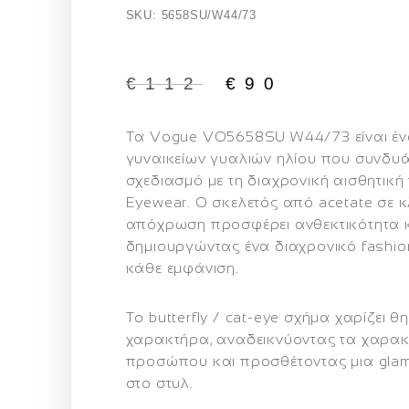
SKU: 5658SU/W44/73
€
112
€
90
Τα
Vogue VO5658SU W44/73
είναι έ
γυναικείων γυαλιών ηλίου που συνδυά
σχεδιασμό με τη διαχρονική αισθητική
Eyewear. Ο σκελετός από
acetate σε 
απόχρωση
προσφέρει ανθεκτικότητα 
δημιουργώντας ένα διαχρονικό fashi
κάθε εμφάνιση.
Το
butterfly / cat-eye σχήμα
χαρίζει θ
χαρακτήρα, αναδεικνύοντας τα χαρακ
προσώπου και προσθέτοντας μια glam
στο στυλ.