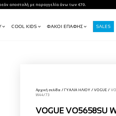
εάν αποστολή με παραγγελία άνω των €70.
Υ
COOL KIDS
ΦΑΚΟΙ ΕΠΑΦΗΣ
SALES
Αρχική σελίδα
ΓΥΑΛΙΑ ΗΛΙΟΥ
VOGUE
VO
W44/73
VOGUE VO5658SU W