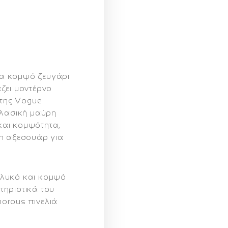
να κομψό ζευγάρι
ζει μοντέρνο
 της Vogue
κλασική μαύρη
και κομψότητα,
on αξεσουάρ για
ηλυκό και κομψό
τηριστικά του
orous πινελιά