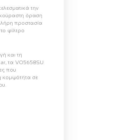
ελεσματικά την
εκούραστη όραση
 πλήρη προστασία
το φίλτρο
γή και τη
ar, τα VO5658SU
κες που
νή κομψότητα
σε
ου.