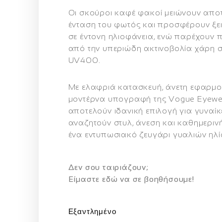
Οι
σκούροι καφέ φακοί
μειώνουν αποτ
ένταση του φωτός και προσφέρουν ξ
σε έντονη ηλιοφάνεια, ενώ παρέχουν
από την υπεριώδη ακτινοβολία χάρη σ
UV400
.
Με ελαφριά κατασκευή, άνετη εφαρμο
μοντέρνα υπογραφή της Vogue Eyewe
αποτελούν ιδανική επιλογή για γυναί
αναζητούν
στυλ, άνεση και καθημερι
ένα εντυπωσιακό ζευγάρι γυαλιών ηλί
Δεν σου ταιριάζουν;
Eίμαστε εδώ να σε βοηθήσουμε!
Εξαντλημένο