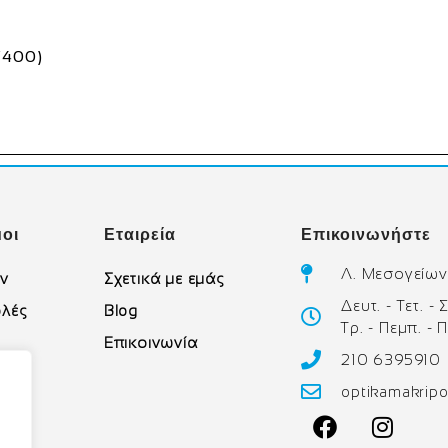
V400)
οι
Εταιρεία
Επικοινωνήστε
Λ. Μεσογείων
ών
Σχετικά με εμάς
Δευτ. - Τετ. -
λές
Blog
Τρ. - Πεμπ. - 
Επικοινωνία
210 6395910
υ
optikamakrip