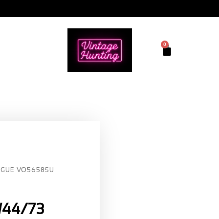
0
GUE VO5658SU
44/73