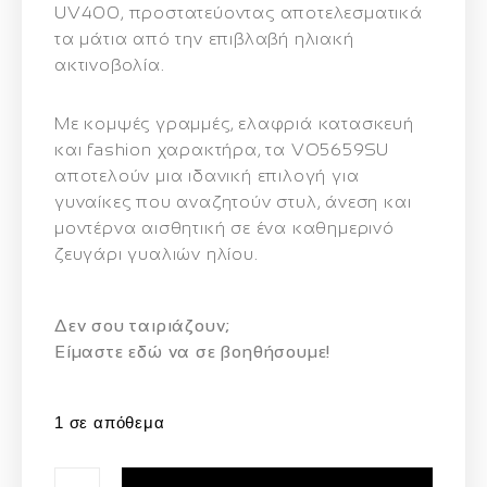
UV400
, προστατεύοντας αποτελεσματικά
τα μάτια από την επιβλαβή ηλιακή
ακτινοβολία.
Με κομψές γραμμές, ελαφριά κατασκευή
και fashion χαρακτήρα, τα VO5659SU
αποτελούν μια ιδανική επιλογή για
γυναίκες που αναζητούν
στυλ, άνεση και
μοντέρνα αισθητική
σε ένα καθημερινό
ζευγάρι γυαλιών ηλίου.
Δεν σου ταιριάζουν;
Eίμαστε εδώ να σε βοηθήσουμε!
1 σε απόθεμα