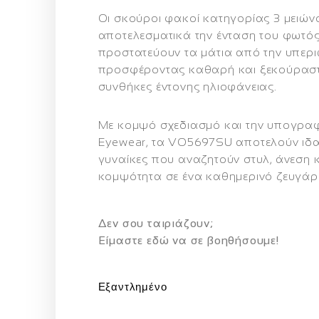
Οι
σκούροι φακοί κατηγορίας 3
μειών
αποτελεσματικά την ένταση του φωτός
προστατεύουν τα μάτια από την υπερι
προσφέροντας καθαρή και ξεκούρασ
συνθήκες έντονης ηλιοφάνειας.
Με κομψό σχεδιασμό και την υπογρα
Eyewear, τα VO5697SU αποτελούν ιδα
γυναίκες που αναζητούν
στυλ, άνεση 
κομψότητα
σε ένα καθημερινό ζευγάρι
Δεν σου ταιριάζουν;
Eίμαστε εδώ να σε βοηθήσουμε!
Εξαντλημένο