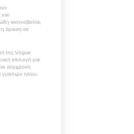
ουν
 και
ώδη ακτινοβολία,
τη όραση σε
φή της Vogue
νική επιλογή για
και σύγχρονη
 γυαλιών ηλίου.