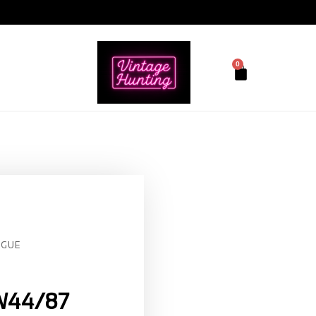
0
GUE
W44/87