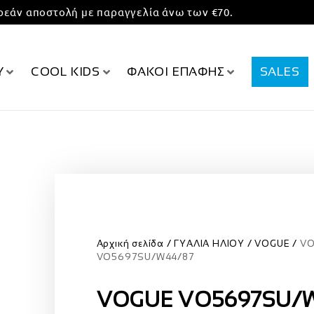
εάν αποστολή με παραγγελία άνω των €70.
Υ
COOL KIDS
ΦΑΚΟΙ ΕΠΑΦΗΣ
SALES
Αρχική σελίδα
ΓΥΑΛΙΑ ΗΛΙΟΥ
VOGUE
VO
VO5697SU/W44/87
VOGUE VO5697SU/