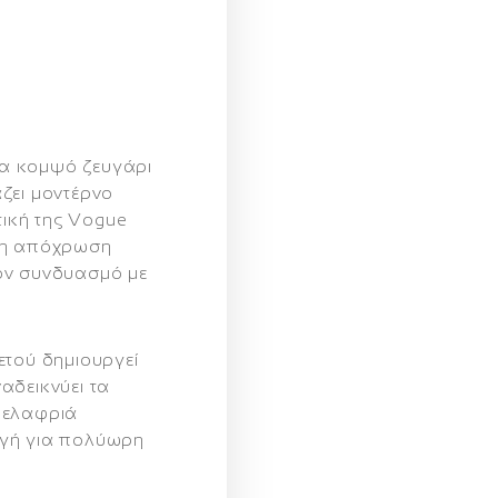
να κομψό ζευγάρι
ζει μοντέρνο
τική της Vogue
ρη απόχρωση
ον συνδυασμό με
ετού δημιουργεί
αδεικνύει τα
 ελαφριά
ογή για πολύωρη