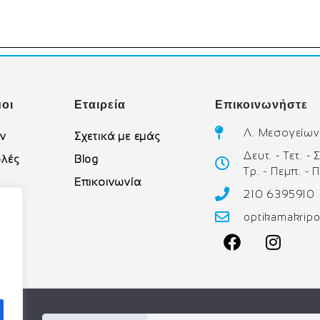
οι
Εταιρεία
Επικοινωνήστε
Λ. Μεσογείων
ών
Σχετικά με εμάς
Δευτ. - Τετ. -
λές
Blog
Τρ. - Πεμπ. - 
Επικοινωνία
210 6395910
υ
optikamakrip