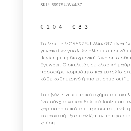
SKU: 5697SU/W44/87
€
104
€
83
Τα
Vogue VO5697SU W44/87
είναι έ
γυναικείων γυαλιών ηλίου που συνδυά
design με τη διαχρονική fashion αισθη
Eyewear. Ο σκελετός σε
κλασική μαύ
προσφέρει κομψότητα και ευκολία στ
κάθε καθημερινό ή πιο επίσημο outfit.
Το
οβάλ / γεωμετρικό σχήμα
του σκελ
ένα σύγχρονο και θηλυκό look που αν
χαρακτηριστικά του προσώπου, ενώ η
κατασκευή εξασφαλίζει άνετη εφαρμ
χρήση.