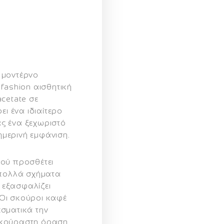
α μοντέρνο
fashion αισθητική
acetate σε
ι ένα ιδιαίτερο
ς ένα ξεχωριστό
μερινή εμφάνιση.
τού προσθέτει
 πολλά σχήματα
 εξασφαλίζει
 Οι
σκούροι καφέ
σματικά την
εκούραστη όραση