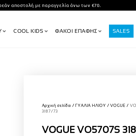
εάν αποστολή με παραγγελία άνω των €70.
Υ
COOL KIDS
ΦΑΚΟΙ ΕΠΑΦΗΣ
SALES
Αρχική σελίδα
ΓΥΑΛΙΑ ΗΛΙΟΥ
VOGUE
VO
3187/73
VOGUE VO5707S 318