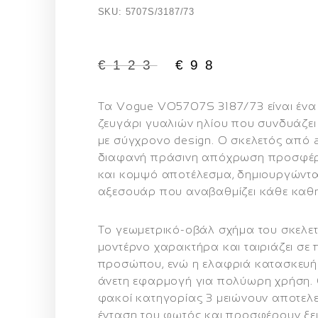
SKU: 5707S/3187/73
€
123
€
98
Τα
Vogue VO5707S 3187/73
είναι έν
ζευγάρι γυαλιών ηλίου που συνδυάζει 
με σύγχρονο design. Ο σκελετός από
διαφανή πράσινη απόχρωση
προσφέρε
και κομψό αποτέλεσμα, δημιουργώντα
αξεσουάρ που αναβαθμίζει κάθε καθη
Το γεωμετρικό-οβάλ σχήμα του σκελε
μοντέρνο χαρακτήρα και ταιριάζει σε
προσώπου, ενώ η ελαφριά κατασκευή
άνετη εφαρμογή για πολύωρη χρήση.
φακοί κατηγορίας 3
μειώνουν αποτελε
ένταση του φωτός και προσφέρουν ξ