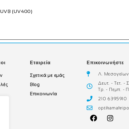
 UVB (UV400)
οι
Εταιρεία
Επικοινωνήστε
Λ. Μεσογείων
ών
Σχετικά με εμάς
Δευτ. - Τετ. -
λές
Blog
Τρ. - Πεμπ. - 
Επικοινωνία
210 6395910
υ
optikamakrip