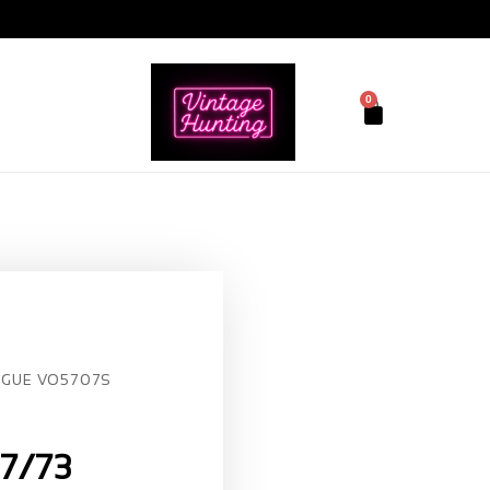
0
GUE VO5707S
7/73