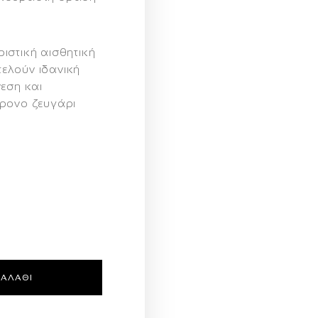
ιστική αισθητική
ελούν ιδανική
νεση και
ρονο ζευγάρι
ΚΑΛΆΘΙ