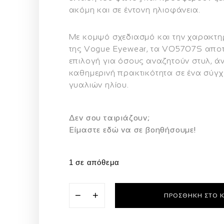
ακόμη και σε έντονη ηλιοφάνεια.
Με κομψό σχεδιασμό και την χαρακτηρ
της Vogue Eyewear, τα VO5707S αποτ
επιλογή για όσους αναζητούν
στυλ, ά
καθημερινή πρακτικότητα
σε ένα σύγχ
γυαλιών ηλίου.
Δεν σου ταιριάζουν;
Eίμαστε εδώ να σε βοηθήσουμε!
1 σε απόθεμα
−
+
ΠΡΟΣΘΉΚΗ ΣΤΟ 