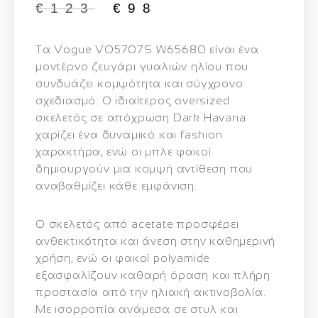
€
123
€
98
Τα
Vogue VO5707S W65680
είναι ένα
μοντέρνο ζευγάρι γυαλιών ηλίου που
συνδυάζει κομψότητα και σύγχρονο
σχεδιασμό. Ο ιδιαίτερος oversized
σκελετός σε απόχρωση
Dark Havana
χαρίζει ένα δυναμικό και fashion
χαρακτήρα, ενώ οι μπλε φακοί
δημιουργούν μια κομψή αντίθεση που
αναβαθμίζει κάθε εμφάνιση.
Ο σκελετός από acetate προσφέρει
ανθεκτικότητα και άνεση στην καθημερινή
χρήση, ενώ οι φακοί polyamide
εξασφαλίζουν καθαρή όραση και πλήρη
προστασία από την ηλιακή ακτινοβολία.
Με ισορροπία ανάμεσα σε στυλ και