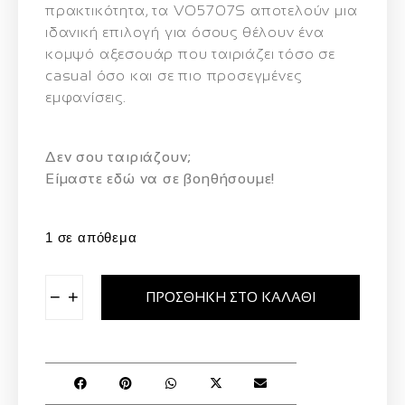
πρακτικότητα, τα VO5707S αποτελούν μια
ιδανική επιλογή για όσους θέλουν ένα
κομψό αξεσουάρ που ταιριάζει τόσο σε
casual όσο και σε πιο προσεγμένες
εμφανίσεις.
Δεν σου ταιριάζουν;
Eίμαστε εδώ να σε βοηθήσουμε!
1 σε απόθεμα
−
+
ΠΡΟΣΘΉΚΗ ΣΤΟ ΚΑΛΆΘΙ