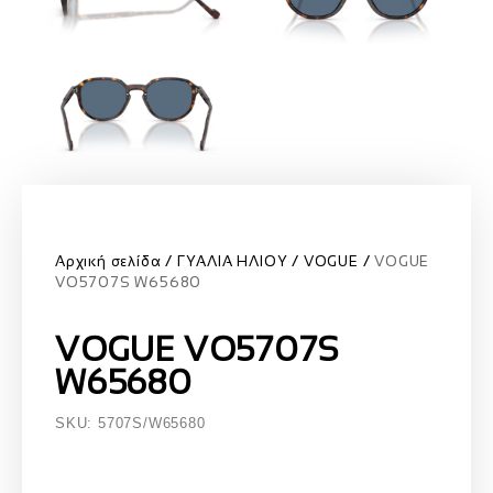
Αρχική σελίδα
ΓΥΑΛΙΑ ΗΛΙΟΥ
VOGUE
VOGUE
VO5707S W65680
VOGUE VO5707S
W65680
SKU: 5707S/W65680