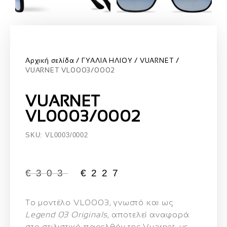
Αρχική σελίδα
ΓΥΑΛΙΑ ΗΛΙΟΥ
VUARNET
VUARNET VL0003/0002
VUARNET
VL0003/0002
SKU: VL0003/0002
€
303
€
227
Το μοντέλο
VL0003
, γνωστό και ως
Legend 03 Originals
, αποτελεί αναφορά
στο στιλιστικό παρελθόν της Vuarnet, με