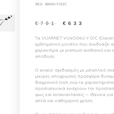
SKU: 4004U-Y/01C
€
791
€
633
Τα VUARNET VU4004U-Y 01C (Glacier 
εμβληματικό μοντέλο που συνδυάζει αυ
χαρακτήρα με premium αισθητική και 
απόδοση.
Ο aviator σχεδιασμός με μεταλλικό σκε
μαύρες αποχρώσεις προσφέρει δυναμι
διαχρονικό look, ενώ τα χαρακτηριστι
προστατευτικά ενισχύουν την προστασ
φως και αντανακλάσεις — ιδανικά γι
αλλά και καθημερινή χρήση.