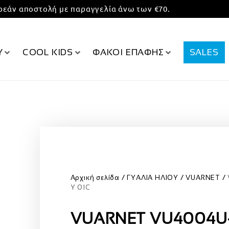
εάν αποστολή με παραγγελία άνω των €70.
Υ
COOL KIDS
ΦΑΚΟΙ ΕΠΑΦΗΣ
SALES
Αρχική σελίδα
ΓΥΑΛΙΑ ΗΛΙΟΥ
VUARNET
Y 01C
VUARNET VU4004U-