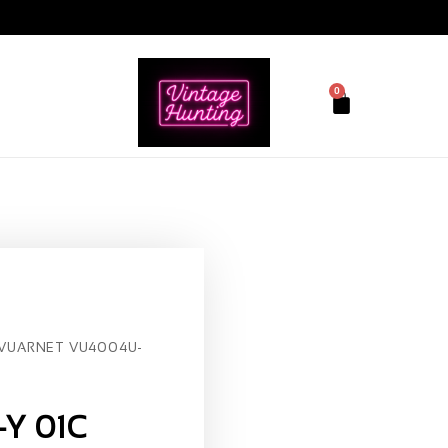
0
VUARNET VU4004U-
Y 01C