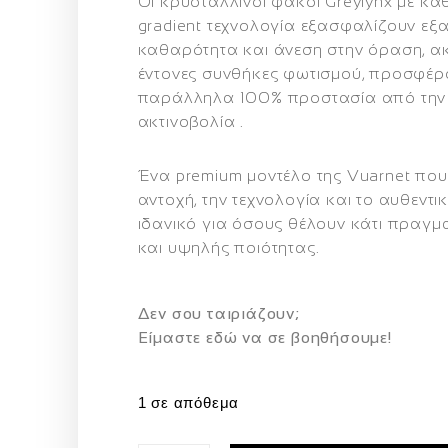
Οι κρυστάλλινοι φακοί Greylynx με κα
gradient τεχνολογία εξασφαλίζουν εξα
καθαρότητα και άνεση στην όραση, α
έντονες συνθήκες φωτισμού, προσφέρ
παράλληλα 100% προστασία από την
ακτινοβολία .
Ένα premium μοντέλο της Vuarnet που 
αντοχή, την τεχνολογία και το αυθεντ
ιδανικό για όσους θέλουν κάτι πραγμ
και υψηλής ποιότητας.
Δεν σου ταιριάζουν;
Eίμαστε εδώ να σε βοηθήσουμε!
1 σε απόθεμα