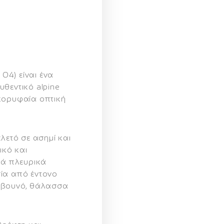
04) είναι ένα
θεντικό alpine
κορυφαία οπτική
λετό σε ασημί και
κό και
κά πλευρικά
ία από έντονο
α βουνό, θάλασσα