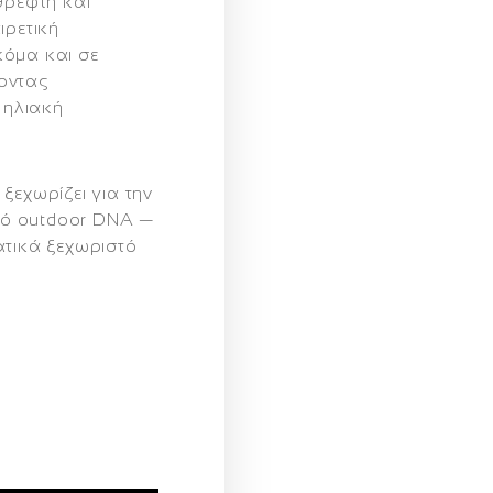
θρέφτη και
ιρετική
κόμα και σε
οντας
 ηλιακή
ξεχωρίζει για την
ικό outdoor DNA —
ατικά ξεχωριστό