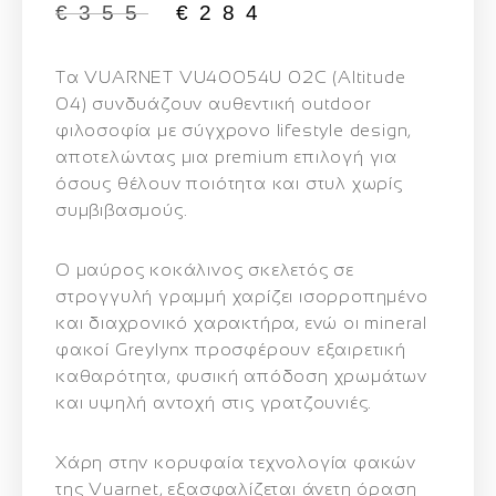
€
355
€
284
Τα VUARNET VU40054U 02C (Altitude
04) συνδυάζουν αυθεντική outdoor
φιλοσοφία με σύγχρονο lifestyle design,
αποτελώντας μια premium επιλογή για
όσους θέλουν ποιότητα και στυλ χωρίς
συμβιβασμούς.
Ο μαύρος κοκάλινος σκελετός σε
στρογγυλή γραμμή χαρίζει ισορροπημένο
και διαχρονικό χαρακτήρα, ενώ οι mineral
φακοί Greylynx προσφέρουν εξαιρετική
καθαρότητα, φυσική απόδοση χρωμάτων
και υψηλή αντοχή στις γρατζουνιές.
Χάρη στην κορυφαία τεχνολογία φακών
της Vuarnet, εξασφαλίζεται άνετη όραση