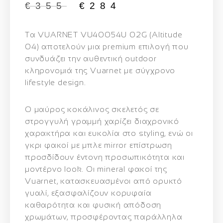
€
355
€
284
Τα VUARNET VU40054U 02G (Altitude
04) αποτελούν μια premium επιλογή που
συνδυάζει την αυθεντική outdoor
κληρονομιά της Vuarnet με σύγχρονο
lifestyle design.
Ο μαύρος κοκάλινος σκελετός σε
στρογγυλή γραμμή χαρίζει διαχρονικό
χαρακτήρα και ευκολία στο styling, ενώ οι
γκρι φακοί με μπλε mirror επίστρωση
προσδίδουν έντονη προσωπικότητα και
μοντέρνο look. Οι mineral φακοί της
Vuarnet, κατασκευασμένοι από ορυκτό
γυαλί, εξασφαλίζουν κορυφαία
καθαρότητα και φυσική απόδοση
χρωμάτων, προσφέροντας παράλληλα