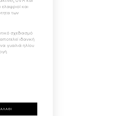
ακτίνες UVA και
ι ελαφριοί και
ότητα των
ιτικό σχεδιασμό
αποτελεί ιδανική
να γυαλιά ηλίου
ογή
.
ΚΑΛΆΘΙ