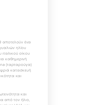
3
αποτελούν ένα
γυαλιών ηλίου
 ιταλικού οίκου
ια καθημερινή
na (ταρταρούγα)
αφριά κατασκευή
ικότητα και
ωτεινότητα και
α από τον ήλιο,