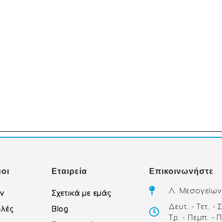
οι
Εταιρεία
Επικοινωνήστε
Λ. Μεσογείων
ών
Σχετικά με εμάς
Δευτ. - Τετ. -
λές
Blog
Τρ. - Πεμπ. - 