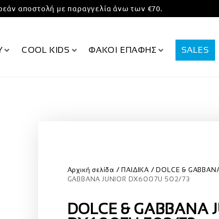
εάν αποστολή με παραγγελία άνω των €70.
Υ
COOL KIDS
ΦΑΚΟΙ ΕΠΑΦΗΣ
SALES
Αρχική σελίδα
ΠΑΙΔΙΚΑ
DOLCE & GABBAN
GABBANA JUNIOR DX6007U 502/73
DOLCE & GABBANA 