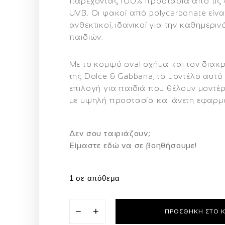
παρέχοντας
100% προστασία από τις 
UVB
. Οι φακοί από polycarbonate είνα
ανθεκτικοί, ιδανικοί για την καθημεριν
παιδιών.
Με το κομψό oval σχήμα και τον διακρ
της Dolce & Gabbana, το μοντέλο αυτό 
επιλογή για παιδιά που θέλουν
μοντέρ
με υψηλή προστασία και άνετη εφαρμ
Δεν σου ταιριάζουν;
Eίμαστε εδώ να σε βοηθήσουμε!
1 σε απόθεμα
−
+
ΠΡΟΣΘΉΚΗ ΣΤΟ 