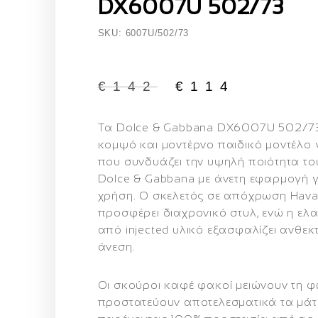
DX6007U 502/73
SKU: 6007U/502/73
€
142
€
114
Τα
Dolce & Gabbana DX6007U 502/7
κομψό και μοντέρνο παιδικό μοντέλο 
που συνδυάζει την υψηλή ποιότητα του
Dolce & Gabbana με άνετη εφαρμογή γ
χρήση. Ο σκελετός σε απόχρωση
Hava
προσφέρει διαχρονικό στυλ, ενώ η ελ
από injected υλικό εξασφαλίζει ανθεκτ
άνεση.
Οι
σκούροι καφέ φακοί
μειώνουν τη φ
προστατεύουν αποτελεσματικά τα μάτι