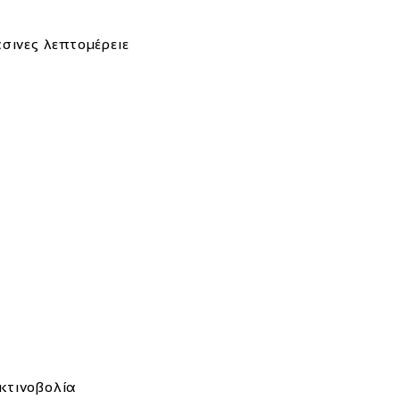
άσινες λεπτομέρειε
κτινοβολία