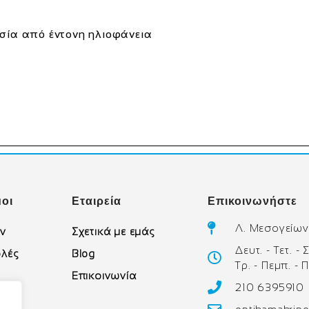
σία από έντονη ηλιοφάνεια
οι
Εταιρεία
Επικοινωνήστε
Λ. Μεσογείων
ών
Σχετικά με εμάς
Δευτ. - Τετ. -
λές
Blog
Τρ. - Πεμπ. - 
Επικοινωνία
210 6395910
υ