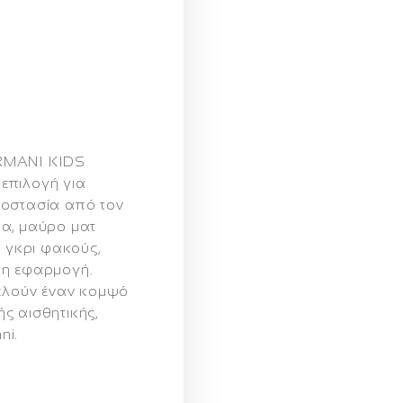
RMANI KIDS
επιλογή για
ροστασία από τον
μα, μαύρο ματ
ι γκρι φακούς,
τη εφαρμογή.
τελούν έναν κομψό
ς αισθητικής,
ni.