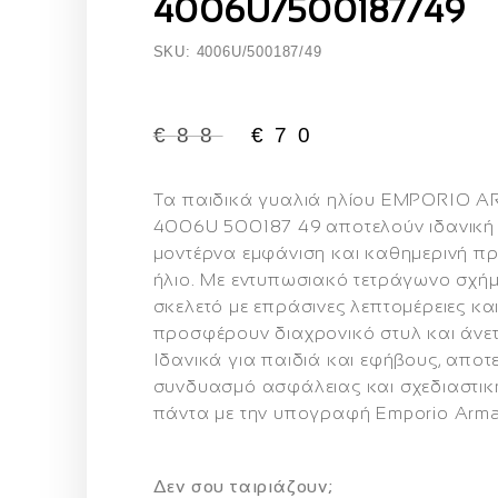
4006U/500187/49
SKU: 4006U/500187/49
€
88
€
70
Τα παιδικά γυαλιά ηλίου
EMPORIO A
4006U 500187 49
αποτελούν ιδανική 
μοντέρνα εμφάνιση και καθημερινή π
ήλιο. Με εντυπωσιακό τετράγωνο σχή
σκελετό με επράσινες λεπτομέρειες κα
προσφέρουν διαχρονικό στυλ και άνε
Ιδανικά για παιδιά και εφήβους, απο
συνδυασμό ασφάλειας και σχεδιαστική
πάντα με την υπογραφή Emporio Arma
Δεν σου ταιριάζουν;