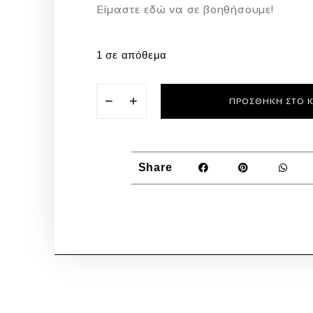
Eίμαστε εδώ να σε βοηθήσουμε!
1 σε απόθεμα
−
+
ΠΡΟΣΘΉΚΗ ΣΤΟ 
Share