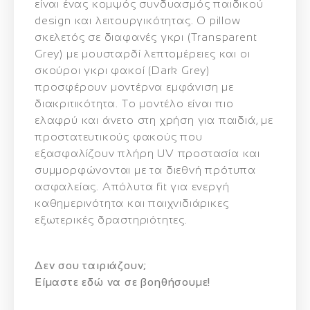
είναι ένας κομψός συνδυασμός παιδικού
design και λειτουργικότητας. Ο
pillow
σκελετός
σε
διαφανές γκρι (Transparent
Grey)
με μουσταρδί λεπτομέρειες και οι
σκούροι γκρι φακοί (Dark Grey)
προσφέρουν μοντέρνα εμφάνιση με
διακριτικότητα. Το μοντέλο είναι πιο
ελαφρύ και άνετο στη χρήση για παιδιά, με
προστατευτικούς φακούς που
εξασφαλίζουν πλήρη
UV προστασία
και
συμμορφώνονται με τα διεθνή πρότυπα
ασφαλείας. Απόλυτα fit για ενεργή
καθημερινότητα και παιχνιδιάρικες
εξωτερικές δραστηριότητες.
Δεν σου ταιριάζουν;
Eίμαστε εδώ να σε βοηθήσουμε!