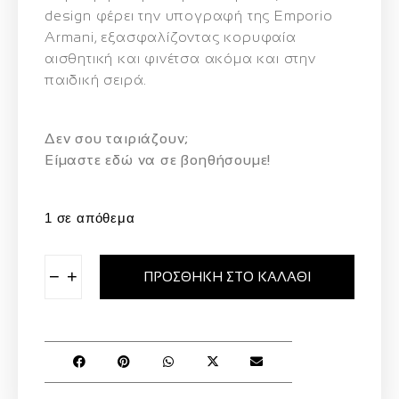
design φέρει την υπογραφή της Emporio
Armani, εξασφαλίζοντας κορυφαία
αισθητική και φινέτσα ακόμα και στην
παιδική σειρά.
Δεν σου ταιριάζουν;
Eίμαστε εδώ να σε βοηθήσουμε!
1 σε απόθεμα
−
+
ΠΡΟΣΘΉΚΗ ΣΤΟ ΚΑΛΆΘΙ