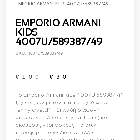
EMPORIO ARMANI KIDS 4007U/589387/49
EMPORIO ARMANI
KIDS
4007U/589387/49
SKU: 4007U/589387/49
€
100
€
80
Τα
Emporio Armani Kids 4007U 589387 49
ξεχωρίζουν με τον minimal σχεδιασμό
“shiny crystal” – δηλαδή διαφανή
μπροστινό πλαίσιο (crystal frame) και
σκούρους γκρι φακούς. Το στυλ
προσφέρει παιχνιδιάρικο αλλά
ταυτόχρονα κομψό look για παιδιά και