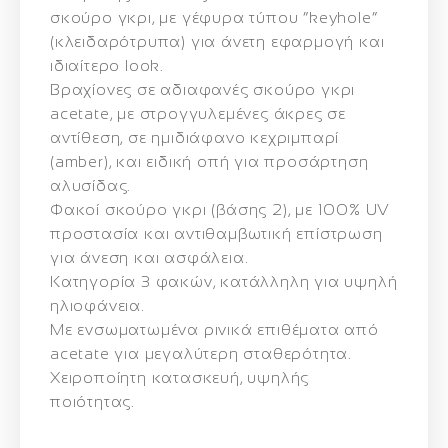
σκούρο γκρι, με γέφυρα τύπου “keyhole”
(κλειδαρότρυπα) για άνετη εφαρμογή και
ιδιαίτερο look.
Βραχίονες σε αδιαφανές σκούρο γκρι
acetate, με στρογγυλεμένες άκρες σε
αντίθεση, σε ημιδιάφανο κεχριμπαρί
(amber), και ειδική οπή για προσάρτηση
αλυσίδας.
Φακοί σκούρο γκρι (βάσης 2), με
100% UV
προστασία
και
αντιθαμβωτική επίστρωση
για άνεση και ασφάλεια.
Κατηγορία 3 φακών
, κατάλληλη για υψηλή
ηλιοφάνεια.
Με ενσωματωμένα ρινικά επιθέματα από
acetate για μεγαλύτερη σταθερότητα.
Χειροποίητη κατασκευή
, υψηλής
ποιότητας.