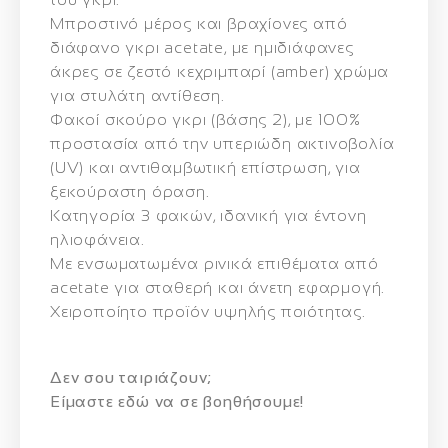
Μπροστινό μέρος και βραχίονες από
διάφανο γκρι acetate, με ημιδιάφανες
άκρες σε ζεστό κεχριμπαρί (amber) χρώμα
για στυλάτη αντίθεση.
Φακοί σκούρο γκρι (βάσης 2), με
100%
προστασία από την υπεριώδη ακτινοβολία
(UV)
και
αντιθαμβωτική επίστρωση
, για
ξεκούραστη όραση.
Κατηγορία 3 φακών
, ιδανική για έντονη
ηλιοφάνεια.
Με ενσωματωμένα ρινικά επιθέματα από
acetate για σταθερή και άνετη εφαρμογή.
Χειροποίητο προϊόν
υψηλής ποιότητας.
Δεν σου ταιριάζουν;
Eίμαστε εδώ να σε βοηθήσουμε!