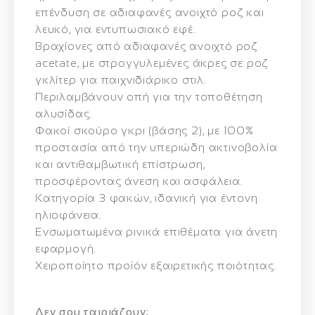
επένδυση σε αδιαφανές ανοιχτό ροζ και
λευκό, για εντυπωσιακό εφέ.
Βραχίονες από αδιαφανές ανοιχτό ροζ
acetate, με στρογγυλεμένες άκρες σε ροζ
γκλίτερ για παιχνιδιάρικο στιλ.
Περιλαμβάνουν οπή για την τοποθέτηση
αλυσίδας.
Φακοί σκούρο γκρι (βάσης 2), με
100%
προστασία από την υπεριώδη ακτινοβολία
και
αντιθαμβωτική επίστρωση
,
προσφέροντας άνεση και ασφάλεια.
Κατηγορία 3 φακών
, ιδανική για έντονη
ηλιοφάνεια.
Ενσωματωμένα ρινικά επιθέματα για άνετη
εφαρμογή.
Χειροποίητο προϊόν
εξαιρετικής ποιότητας.
Δεν σου ταιριάζουν;