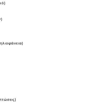
κό)
y)
 ηλιοφάνεια)
 πτώσεις)