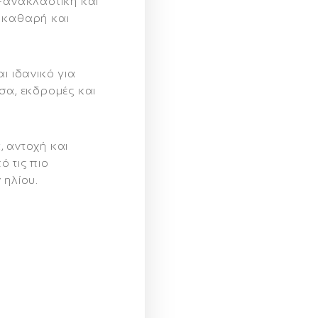
ι-ανακλαστική και
 καθαρή και
ι ιδανικό για
σα, εκδρομές και
, αντοχή και
 τις πιο
 ηλίου.