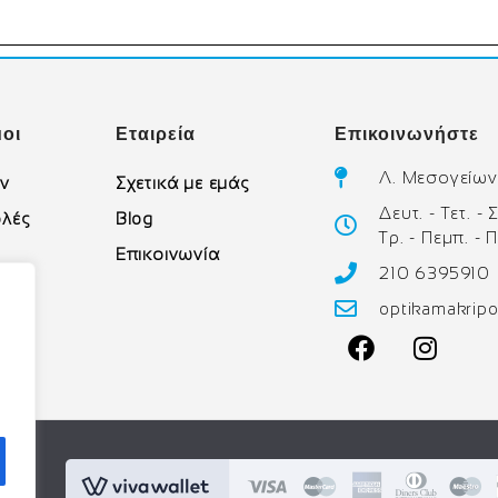
οι
Εταιρεία
Επικοινωνήστε
Λ. Μεσογείων
ών
Σχετικά με εμάς
Δευτ. - Τετ. -
λές
Blog
Τρ. - Πεμπ. - 
Επικοινωνία
210 6395910
υ
optikamakrip