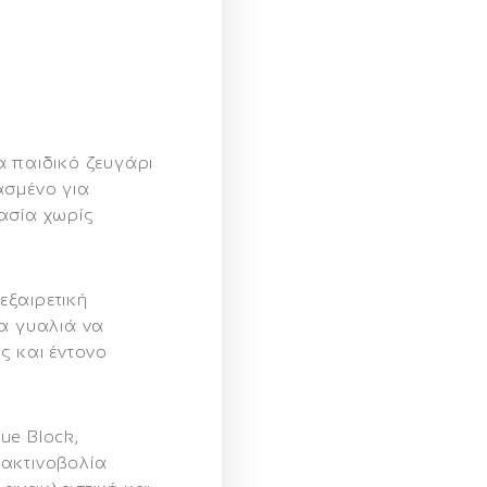
α παιδικό ζευγάρι
ασμένο για
ασία χωρίς
εξαιρετική
τα γυαλιά να
ς και έντονο
lue Block
,
 ακτινοβολία