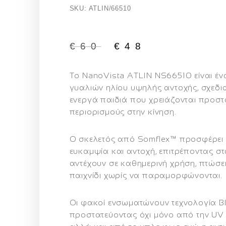
SKU: ATLIN/66510
€
60
€
48
Το
NanoVista ATLIN NS66510
είναι έν
γυαλιών ηλίου υψηλής αντοχής, σχεδι
ενεργά παιδιά που χρειάζονται προστ
περιορισμούς στην κίνηση.
Ο σκελετός από
Somflex™
προσφέρει 
ευκαμψία και αντοχή, επιτρέποντας σ
αντέχουν σε καθημερινή χρήση, πτώσει
παιχνίδι χωρίς να παραμορφώνονται.
Οι φακοί ενσωματώνουν τεχνολογία
B
προστατεύοντας όχι μόνο από την UV