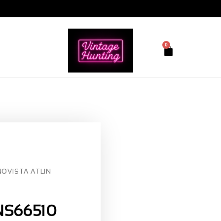
0
OVISTA ATLIN
NS66510