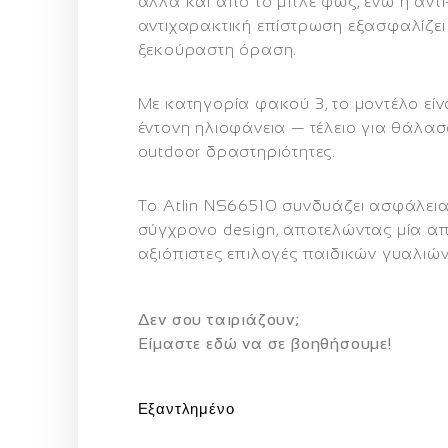
αλλά και από το μπλε φως, ενώ η αντ
αντιχαρακτική επίστρωση εξασφαλίζει
ξεκούραστη όραση.
Με κατηγορία φακού 3, το μοντέλο είνα
έντονη ηλιοφάνεια — τέλειο για θάλασ
outdoor δραστηριότητες.
Το Atlin NS66510 συνδυάζει ασφάλεια
σύγχρονο design, αποτελώντας μία από
αξιόπιστες επιλογές παιδικών γυαλιών
Δεν σου ταιριάζουν;
Eίμαστε εδώ να σε βοηθήσουμε!
Εξαντλημένο