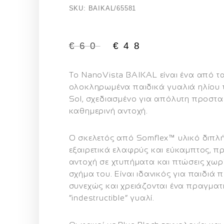
SKU: BAIKAL/65581
€
60
€
48
Το
NanoVista BAIKAL
είναι ένα από τ
ολοκληρωμένα παιδικά γυαλιά ηλίου 
Sol, σχεδιασμένο για απόλυτη προστα
καθημερινή αντοχή.
Ο σκελετός από
Somflex™ υλικό διπλ
εξαιρετικά ελαφρύς και εύκαμπτος, 
αντοχή σε χτυπήματα και πτώσεις χωρί
σχήμα του. Είναι ιδανικός για παιδιά 
συνεχώς και χρειάζονται ένα πραγματ
“indestructible” γυαλί.