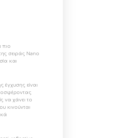
α πιο
της σειράς Nano
σία και
ής έγχυσης
είναι
προσφέροντας
ς να χάνει το
που κινούνται
ικά