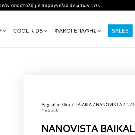
εάν αποστολή με παραγγελία άνω των €70.
Υ
COOL KIDS
ΦΑΚΟΙ ΕΠΑΦΗΣ
SALES
Αρχική σελίδα
ΠΑΙΔΙΚΑ
NANOVISTA
NAN
NS65581
NANOVISTA BAIKAL