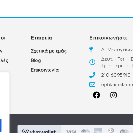
οι
Εταιρεία
Επικοινωνήστε
Λ. Μεσογείων
ών
Σχετικά με εμάς
Δευτ. - Τετ. -
λές
Blog
Τρ. - Πεμπ. - 
Επικοινωνία
210 6395910
υ
optikamakrip