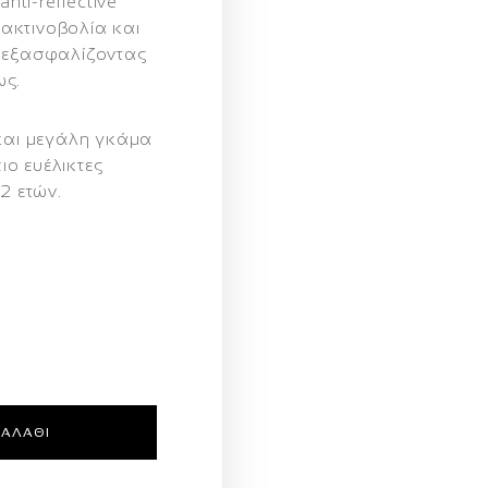
nti-reflective
ακτινοβολία και
, εξασφαλίζοντας
ως.
 και μεγάλη γκάμα
ιο ευέλικτες
2 ετών.
ΚΑΛΆΘΙ