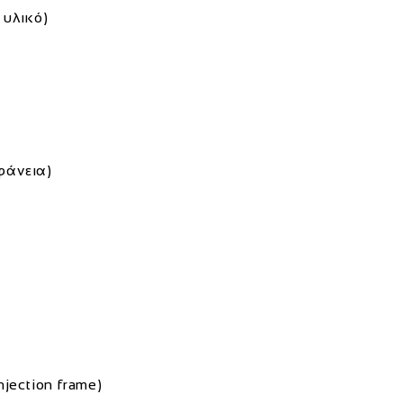
 υλικό)
φάνεια)
njection frame)