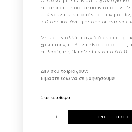
Οι φακοί με
Blue Block τεχνολογία και a
επίστρωση
προστατεύουν από την UV 
μειώνουν την καταπόνηση των ματιών
καθαρή και άνετη όραση σε έντονο φ
Με sporty αλλά παιχνιδιάρικο design
χρωμάτων, το Baikal είναι μια από τις π
επιλογές της NanoVista για παιδιά 8–1
Δεν σου ταιριάζουν;
Eίμαστε εδώ να σε βοηθήσουμε!
1 σε απόθεμα
−
+
ΠΡΟΣΘΉΚΗ ΣΤΟ 