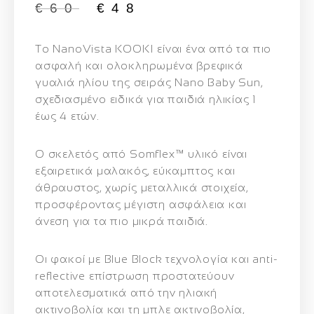
€
60
€
48
Το
NanoVista KOOKI
είναι ένα από τα πιο
ασφαλή και ολοκληρωμένα βρεφικά
γυαλιά ηλίου της σειράς Nano Baby Sun,
σχεδιασμένο ειδικά για παιδιά ηλικίας 1
έως 4 ετών.
Ο σκελετός από
Somflex™ υλικό
είναι
εξαιρετικά μαλακός, εύκαμπτος και
άθραυστος, χωρίς μεταλλικά στοιχεία,
προσφέροντας μέγιστη ασφάλεια και
άνεση για τα πιο μικρά παιδιά.
Οι φακοί με
Blue Block τεχνολογία και anti-
reflective επίστρωση
προστατεύουν
αποτελεσματικά από την ηλιακή
ακτινοβολία και τη μπλε ακτινοβολία,