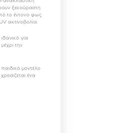
τι-ανακλαστική
ρουν ξεκούραστη
πό το έντονο φως
UV ακτινοβολία.
 ιδανικό για
μέχρι την
 παιδικό μοντέλο
 χρειάζεται ένα