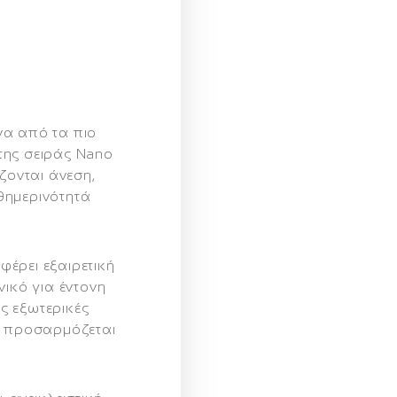
ένα από τα πιο
της σειράς Nano
ζονται άνεση,
θημερινότητά
έρει εξαιρετική
νικό για έντονη
ις εξωτερικές
ι προσαρμόζεται