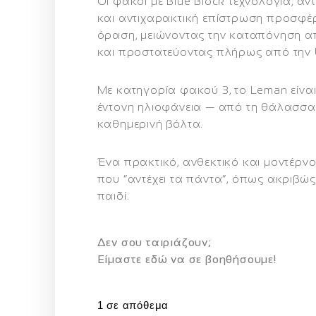
Οι φακοί με
Blue Block τεχνολογία
, αν
και αντιχαρακτική επίστρωση προσφέ
όραση, μειώνοντας την καταπόνηση α
και προστατεύοντας πλήρως από την 
Με κατηγορία φακού 3, το Leman είναι
έντονη ηλιοφάνεια — από τη θάλασσα 
καθημερινή βόλτα.
Ένα πρακτικό, ανθεκτικό και μοντέρνο
που “αντέχει τα πάντα”, όπως ακριβώς
παιδί.
Δεν σου ταιριάζουν;
Eίμαστε εδώ να σε βοηθήσουμε!
1 σε απόθεμα