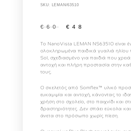
SKU: LEMAN/63510
€
60
€
48
Το
NanoVista LEMAN NS63510
είναι 
ολοκληρωμένα παιδικά γυαλιά ηλίου 
Sol, σχεδιασμένο για παιδιά που χρειά
αντοχή και πλήρη προστασία στην κα
τους.
Ο σκελετός από
Somflex™ υλικό
προσφ
ευκαμψία και αντοχή, κάνοντας το ιδα
χρήση στο σχολείο, στο παιχνίδι και στ
δραστηριότητες. Δεν σπάει εύκολα κα
άνετα στο πρόσωπο χωρίς πίεση.