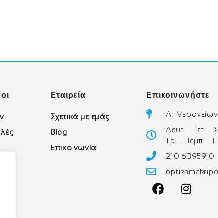
οι
Εταιρεία
Επικοινωνήστε
Λ. Μεσογείων
ών
Σχετικά με εμάς
Δευτ. - Τετ. -
λές
Blog
Τρ. - Πεμπ. - 
Επικοινωνία
210 6395910
υ
optikamakrip