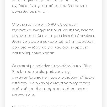
σχεδιασμένο για παιδιά που βρίσκονται
συνεχώς σε κίνηση.
Ο σκελετός από
TR-90 υλικό
είναι
εξαιρετικά ελαφρύς και εύκαμπτος, ενώ το
μεγάλο του πλεονέκτημα είναι ότι
διπλώνει
,
ώστε να χωράει εύκολα σε τσέπη, τσάντα ή
σακίδιο — ιδανικό για ταξίδια, εκδρομές
και καθημερινή χρήση.
Οι φακοί με
polarized τεχνολογία και Blue
Block προστασία
μειώνουν τις
αντανακλάσεις και προστατεύουν πλήρως
από την UV ακτινοβολία, προσφέροντας
καθαρή και άνετη όραση ακόμα και σε
έντονο ήλιο.