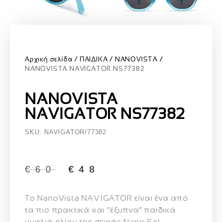
Αρχική σελίδα
ΠΑΙΔΙΚΑ
NANOVISTA
NANOVISTA NAVIGATOR NS77382
NANOVISTA
NAVIGATOR NS77382
SKU: NAVIGATOR/77382
€
60
€
48
Το
NanoVista NAVIGATOR
είναι ένα από
τα πιο πρακτικά και “έξυπνα” παιδικά
γυαλιά ηλίου της σειράς Nano Sol,