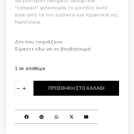
Με μοντέρνο navigator design και
“compact” φιλοσοφία, το μοντέλο αυτό
είναι από τα πιο ευέλικτα και πρακτικά της
NanoVista.
Δεν σου ταιριάζουν;
Eίμαστε εδώ να σε βοηθήσουμε!
1 σε απόθεμα
−
+
ΠΡΟΣΘΉΚΗ ΣΤΟ ΚΑΛΆΘΙ