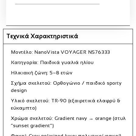
Τεχνικά Χαρακτηριστικά
Μοντέλο: NanoVista VOYAGER NS76333
Κατηγορία: Παιδικά γυαλιά ηλίου
Ηλικιακή ζώνη: 5–8 ετών
Σχήμα σκελετού: Ορθογώνιο / παιδικό sporty
design
Υλικό σκελετού: TR-90 (εξαιρετικά ελαφρύ &
εύκαμπτο)
Χρώμα σκελετού: Gradient navy → orange (στυλ
“sunset gradient”)
Φακοί: Grey polarized (γκρι πολωτικοί φακοί)