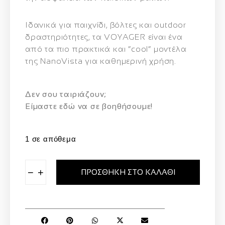
Ιδανικά για παιχνίδι, βόλτες και outdoor
δραστηριότητες, τα VOYAGER είναι ένα
από τα πιο πρακτικά και “cool” μοντέλα
της NanoVista για καθημερινή χρήση.
Δεν σου ταιριάζουν;
Eίμαστε εδώ να σε βοηθήσουμε!
1 σε απόθεμα
−
+
ΠΡΟΣΘΉΚΗ ΣΤΟ ΚΑΛΆΘΙ