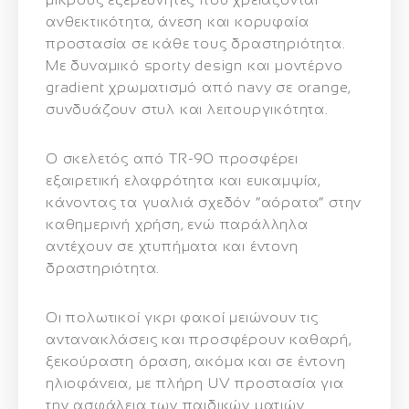
ανθεκτικότητα, άνεση και κορυφαία
προστασία σε κάθε τους δραστηριότητα.
Με δυναμικό sporty design και μοντέρνο
gradient χρωματισμό από navy σε orange,
συνδυάζουν στυλ και λειτουργικότητα.
Ο σκελετός από TR-90 προσφέρει
εξαιρετική ελαφρότητα και ευκαμψία,
κάνοντας τα γυαλιά σχεδόν “αόρατα” στην
καθημερινή χρήση, ενώ παράλληλα
αντέχουν σε χτυπήματα και έντονη
δραστηριότητα.
Οι πολωτικοί γκρι φακοί μειώνουν τις
αντανακλάσεις και προσφέρουν καθαρή,
ξεκούραστη όραση, ακόμα και σε έντονη
ηλιοφάνεια, με πλήρη UV προστασία για
την ασφάλεια των παιδικών ματιών.