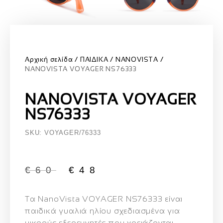
Αρχική σελίδα
ΠΑΙΔΙΚΑ
NANOVISTA
NANOVISTA VOYAGER NS76333
NANOVISTA VOYAGER
NS76333
SKU: VOYAGER/76333
€
60
€
48
Τα
NanoVista VOYAGER NS76333
είναι
παιδικά γυαλιά ηλίου σχεδιασμένα για
μικρούς εξερευνητές που χρειάζονται