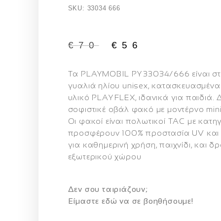
SKU: 33034 666
€
70
€
56
Τα
PLAYMOBIL PY 33034/666
είναι σ
γυαλιά ηλίου unisex, κατασκευασμένα 
υλικό
PLAY FLEX
, ιδανικά για παιδιά.
σοφιστικέ οβάλ φακό με μοντέρνο min
Οι φακοί είναι
πολωτικοί TAC
με
κατηγ
προσφέρουν 100%
προστασία UV
και 
για καθημερινή χρήση, παιχνίδι, και δ
εξωτερικού χώρου
Δεν σου ταιριάζουν;
Eίμαστε εδώ να σε βοηθήσουμε!