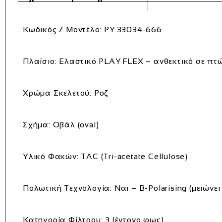
Κωδικός / Μοντέλο:
PY 33034‑666
Πλαίσιο:
Ελαστικό PLAY FLEX – ανθεκτικό σε πτώ
Χρώμα Σκελετού:
Ροζ
Σχήμα:
Οβάλ (oval)
Υλικό Φακών:
TAC (Tri‑acetate Cellulose)
Πολωτική Τεχνολογία:
Ναι – B‑Polarising (μειώνε
Κατηγορία Φίλτρου:
3 (έντονο φως)