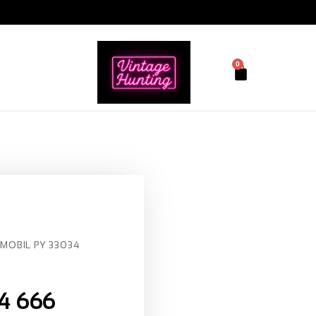
0
MOBIL PY 33034
4 666