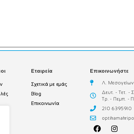
οι
Εταιρεία
Επικοινωνήστε
Λ. Μεσογείων
ών
Σχετικά με εμάς
Δευτ. - Τετ. -
λές
Blog
Τρ. - Πεμπ. - 
Επικοινωνία
210 6395910
υ
optikamakrip