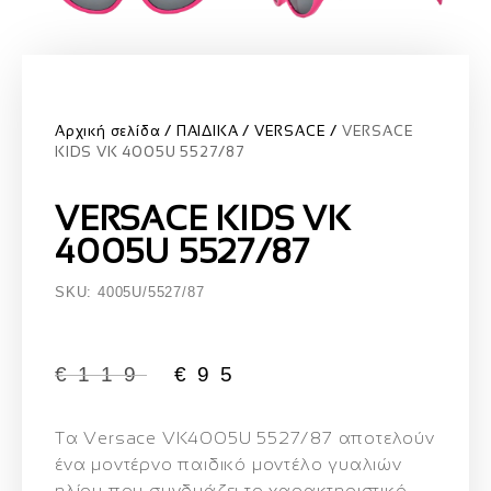
Αρχική σελίδα
ΠΑΙΔΙΚΑ
VERSACE
VERSACE
KIDS VK 4005U 5527/87
VERSACE KIDS VK
4005U 5527/87
SKU: 4005U/5527/87
€
119
€
95
Τα
Versace VK4005U 5527/87
αποτελούν
ένα μοντέρνο παιδικό μοντέλο γυαλιών
ηλίου που συνδυάζει το χαρακτηριστικό