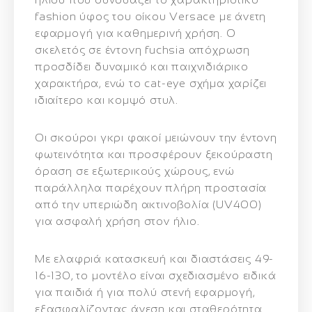
fashion ύφος του οίκου Versace με άνετη
εφαρμογή για καθημερινή χρήση. Ο
σκελετός σε
έντονη fuchsia απόχρωση
προσδίδει δυναμικό και παιχνιδιάρικο
χαρακτήρα, ενώ το
cat-eye σχήμα
χαρίζει
ιδιαίτερο και κομψό στυλ.
Οι
σκούροι γκρι φακοί
μειώνουν την έντονη
φωτεινότητα και προσφέρουν ξεκούραστη
όραση σε εξωτερικούς χώρους, ενώ
παράλληλα παρέχουν
πλήρη προστασία
από την υπεριώδη ακτινοβολία (UV400)
για ασφαλή χρήση στον ήλιο.
Με ελαφριά κατασκευή και διαστάσεις
49-
16-130
, το μοντέλο είναι σχεδιασμένο ειδικά
για παιδιά ή για πολύ στενή εφαρμογή,
εξασφαλίζοντας άνεση και σταθερότητα