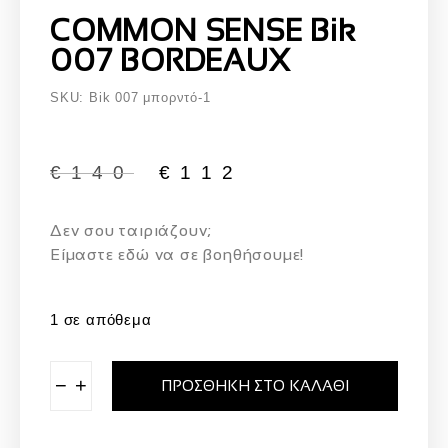
COMMON SENSE Bik
007 BORDEAUX
SKU: Bik 007 μπορντό-1
€
140
€
112
Δεν σου ταιριάζουν;
Eίμαστε εδώ να σε βοηθήσουμε!
1 σε απόθεμα
−
+
ΠΡΟΣΘΉΚΗ ΣΤΟ ΚΑΛΆΘΙ