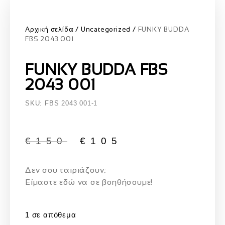
Αρχική σελίδα
Uncategorized
FUNKY BUDDA
FBS 2043 001
FUNKY BUDDA FBS
2043 001
SKU: FBS 2043 001-1
€
150
€
105
Δεν σου ταιριάζουν;
Eίμαστε εδώ να σε βοηθήσουμε!
1 σε απόθεμα