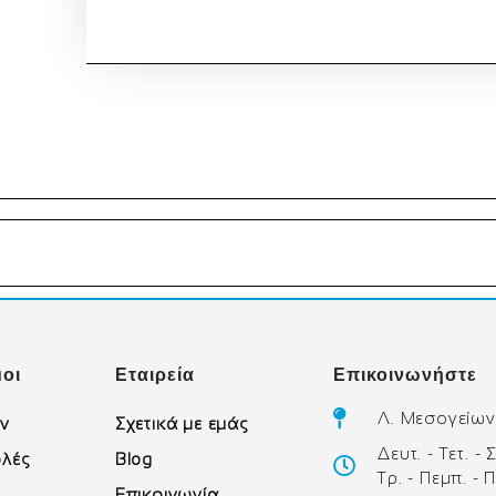
οι
Εταιρεία
Επικοινωνήστε
Λ. Μεσογείων
ών
Σχετικά με εμάς
Δευτ. - Τετ. -
λές
Blog
Τρ. - Πεμπ. - 
Επικοινωνία