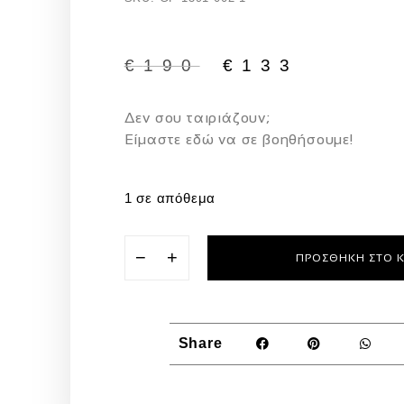
€
190
€
133
Δεν σου ταιριάζουν;
Eίμαστε εδώ να σε βοηθήσουμε!
1 σε απόθεμα
−
+
ΠΡΟΣΘΉΚΗ ΣΤΟ 
Share