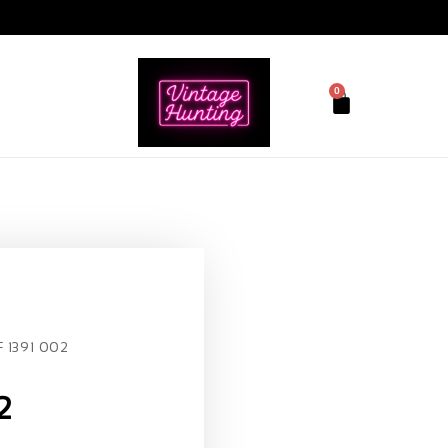
0
F 1391 002
2