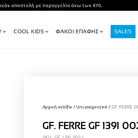
εάν αποστολή με παραγγελία άνω των €70.
Υ
COOL KIDS
ΦΑΚΟΙ ΕΠΑΦΗΣ
SALES
Αρχική σελίδα
Uncategorized
GF. FERRE G
GF. FERRE GF 1391 00
SKU: GF 1391 002-1