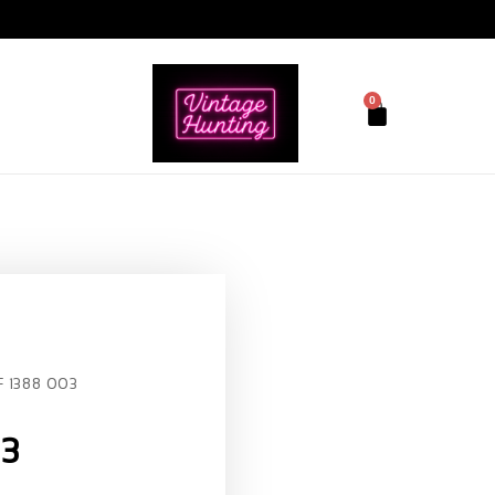
0
F 1388 003
03