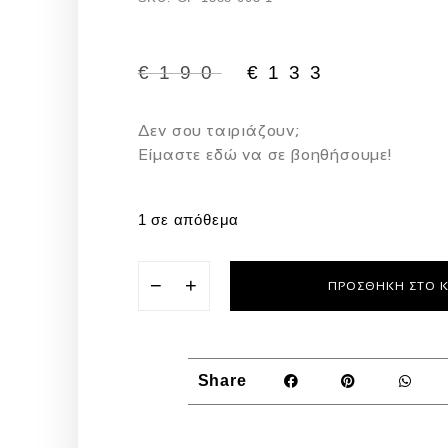
€
190
€
133
Δεν σου ταιριάζουν;
Eίμαστε εδώ να σε βοηθήσουμε!
1 σε απόθεμα
−
+
ΠΡΟΣΘΉΚΗ ΣΤΟ 
Share