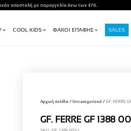
εάν αποστολή με παραγγελία άνω των €70.
Υ
COOL KIDS
ΦΑΚΟΙ ΕΠΑΦΗΣ
SALES
Αρχική σελίδα
Uncategorized
GF. FERRE G
GF. FERRE GF 1388 0
SKU: GF 1388 003-1