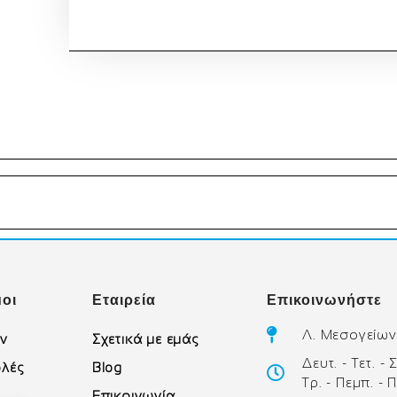
οι
Εταιρεία
Επικοινωνήστε
Λ. Μεσογείων
ών
Σχετικά με εμάς
Δευτ. - Τετ. -
λές
Blog
Τρ. - Πεμπ. - 
Επικοινωνία