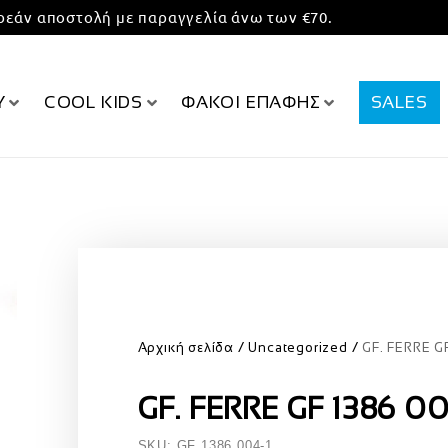
εάν αποστολή με παραγγελία άνω των €70.
Υ
COOL KIDS
ΦΑΚΟΙ ΕΠΑΦΗΣ
SALES
Αρχική σελίδα
Uncategorized
GF. FERRE G
GF. FERRE GF 1386 0
SKU: GF 1386 004-1