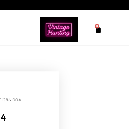
0
F 1386 004
04