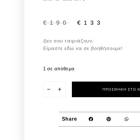
€
190
€
133
Δεν σου ταιριάζουν;
Eίμαστε εδώ να σε βοηθήσουμε!
1 σε απόθεμα
−
+
ΠΡΟΣΘΉΚΗ ΣΤΟ 
Share