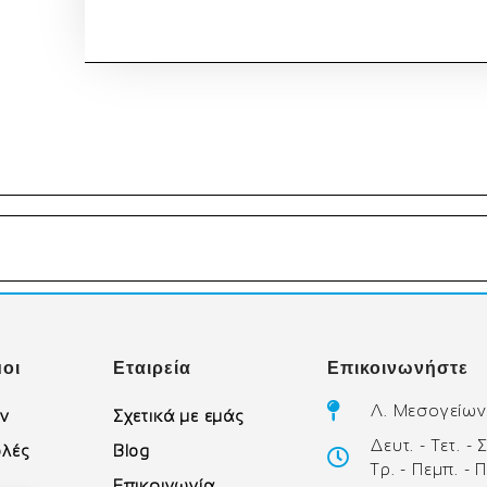
οι
Εταιρεία
Επικοινωνήστε
Λ. Μεσογείων
ών
Σχετικά με εμάς
Δευτ. - Τετ. -
λές
Blog
Τρ. - Πεμπ. - 
Επικοινωνία