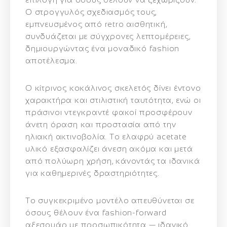
Ο στρογγυλός σχεδιασμός τους,
εμπνευσμένος από retro αισθητική,
συνδυάζεται με σύγχρονες λεπτομέρειες,
δημιουργώντας ένα μοναδικό fashion
αποτέλεσμα.
Ο κίτρινος κοκάλινος σκελετός δίνει έντονο
χαρακτήρα και στιλιστική ταυτότητα, ενώ οι
πράσινοι ντεγκραντέ φακοί προσφέρουν
άνετη όραση και προστασία από την
ηλιακή ακτινοβολία. Το ελαφρύ acetate
υλικό εξασφαλίζει άνεση ακόμα και μετά
από πολύωρη χρήση, κάνοντάς τα ιδανικά
για καθημερινές δραστηριότητες.
Το συγκεκριμένο μοντέλο απευθύνεται σε
όσους θέλουν ένα fashion-forward
αξεσουάρ με προσωπικότητα — ιδανικό